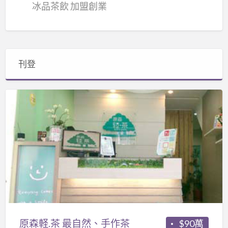
冰品茶飲 加盟創業
刊登
原
森
軽.
茶
最
自
然、
手
作
茶
原森軽.茶 最自然、手作茶
$90萬