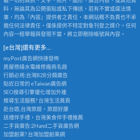
載一切的資訊、文字、照片、圖形、廣告內容、或其他資
料，無論其為公開張貼或私下傳送，若有不實或違法情
事，均為『內容』提供者之責任，本網站概不負責也不承
擔任何法律責任，僅係提供不特定對象刊登之媒介。任何
內容一經舉報與發現不當，將立即刪除帳號與內容。
[e台灣]還有更多…
myPost廣告網
快速發佈
房屋修繕
水電維修廠商名錄
行銷必用:台灣B2B
分類廣告
貼近日常的
eTaiwan廣告網
SEO搜尋引擎優化
增加外連
搜尋生活服務? 台灣
生活黃頁
赴台遊,台灣旅遊
，旅遊好康
送禮伴手禮，台灣美食
伴手禮
推薦
二手貨廣告:2Hand
二手貨
廣告網
加盟創業? 台灣
加盟創業
網