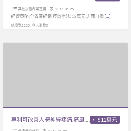
再
其他加盟創業宣傳
2015-01-25
只
經營策略:全省區經銷 經銷辦法:12萬元.店面自備
[…]
是
總瀏覽2225 , 今天瀏覽0
水
專
利
可
改
善
人
體
神
經
疼
專利可改善人體神經疼痛.痛風.糖尿病.高血壓.結石.清血管及活化細胞的養生水機器
$12萬元
痛.