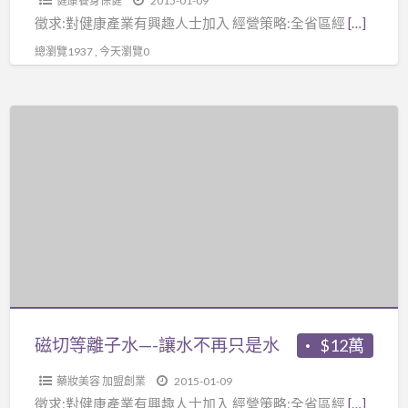
健康養身保健
2015-01-09
痛
徵求:對健康產業有興趣人士加入 經營策略:全省區經
[…]
風.
總瀏覽1937 , 今天瀏覽0
糖
尿
病.
磁
高
切
血
等
壓.
離
結
子
石.
水
清
—-
血
讓
管
水
及
不
磁切等離子水—-讓水不再只是水
$12萬
活
再
化
藥妝美容 加盟創業
2015-01-09
只
細
徵求:對健康產業有興趣人士加入 經營策略:全省區經
[…]