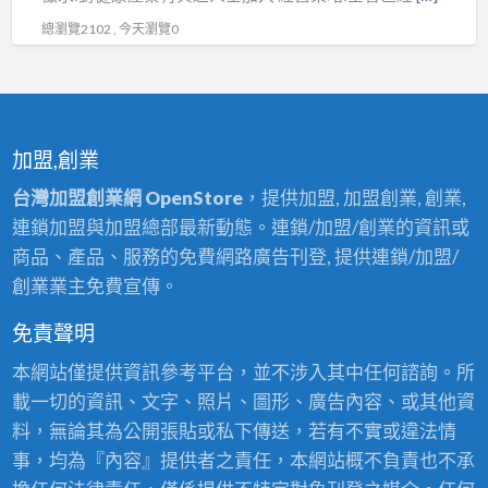
是
胞
總瀏覽2102 , 今天瀏覽0
水
的
養
生
水
加盟,創業
機
器
台灣加盟創業網 OpenStore
，提供加盟, 加盟創業, 創業,
連鎖加盟與加盟總部最新動態。連鎖/加盟/創業的資訊或
商品、產品、服務的免費網路廣告刊登, 提供連鎖/加盟/
創業業主免費宣傳。
免責聲明
本網站僅提供資訊參考平台，並不涉入其中任何諮詢。所
載一切的資訊、文字、照片、圖形、廣告內容、或其他資
料，無論其為公開張貼或私下傳送，若有不實或違法情
事，均為『內容』提供者之責任，本網站概不負責也不承