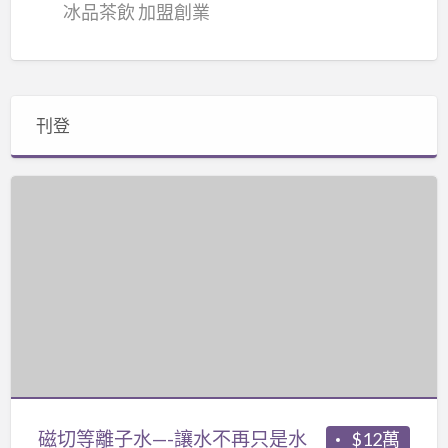
冰品茶飲 加盟創業
刊登
磁
切
等
離
子
水
—-
讓
水
不
磁切等離子水—-讓水不再只是水
$12萬