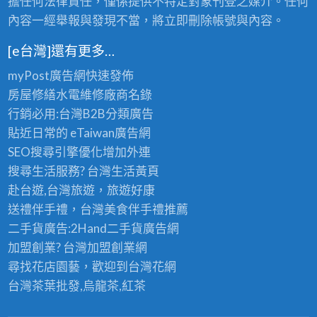
擔任何法律責任，僅係提供不特定對象刊登之媒介。任何
內容一經舉報與發現不當，將立即刪除帳號與內容。
[e台灣]還有更多…
myPost廣告網
快速發佈
房屋修繕
水電維修廠商名錄
行銷必用:台灣B2B
分類廣告
貼近日常的
eTaiwan廣告網
SEO搜尋引擎優化
增加外連
搜尋生活服務? 台灣
生活黃頁
赴台遊,台灣旅遊
，旅遊好康
送禮伴手禮，台灣美食
伴手禮
推薦
二手貨廣告:2Hand
二手貨
廣告網
加盟創業? 台灣
加盟創業
網
尋找花店園藝，歡迎到
台灣花網
台灣茶葉批發
,烏龍茶,紅茶