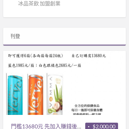
冰品茶飲 加盟創業
刊登
門
檻
13680
元
先
加
入
賺
錢
後
門檻13680元 先加入賺錢後付錢
$2,000.00