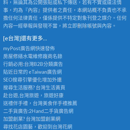
料，無論其為公開張貼或私下傳送，若有不實或違法情
事，均為『內容』提供者之責任，本網站概不負責也不承
擔任何法律責任，僅係提供不特定對象刊登之媒介。任何
內容一經舉報與發現不當，將立即刪除帳號與內容。
[e台灣]還有更多…
myPost廣告網
快速發佈
房屋修繕
水電維修廠商名錄
行銷必用:台灣B2B
分類廣告
貼近日常的
eTaiwan廣告網
SEO搜尋引擎優化
增加外連
搜尋生活服務? 台灣
生活黃頁
赴台遊,台灣旅遊
，旅遊好康
送禮伴手禮，台灣美食
伴手禮
推薦
二手貨廣告:2Hand
二手貨
廣告網
加盟創業? 台灣
加盟創業
網
尋找花店園藝，歡迎到
台灣花網