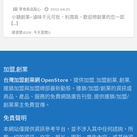
批，
零食飲品點心
2013-04-25
利
小額創業~滷味千元可批，利潤高，歡迎想創業的您一起
潤
[…]
高，
總瀏覽4509 , 今天瀏覽0
歡
迎
想
創
加盟,創業
業
的
台灣加盟創業網 OpenStore
，提供加盟, 加盟創業, 創業,
您
連鎖加盟與加盟總部最新動態。連鎖/加盟/創業的資訊或
一
商品、產品、服務的免費網路廣告刊登, 提供連鎖/加盟/
起
創業業主免費宣傳。
打
免責聲明
拼
本網站僅提供資訊參考平台，並不涉入其中任何諮詢。所