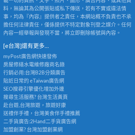
載一切的資訊、文字、照片、圖形、廣告內容、或其他資
料，無論其為公開張貼或私下傳送，若有不實或違法情
事，均為『內容』提供者之責任，本網站概不負責也不承
擔任何法律責任，僅係提供不特定對象刊登之媒介。任何
內容一經舉報與發現不當，將立即刪除帳號與內容。
[e台灣]還有更多…
myPost廣告網
快速發佈
房屋修繕
水電維修廠商名錄
行銷必用:台灣B2B
分類廣告
貼近日常的
eTaiwan廣告網
SEO搜尋引擎優化
增加外連
搜尋生活服務? 台灣
生活黃頁
赴台遊,台灣旅遊
，旅遊好康
送禮伴手禮，台灣美食
伴手禮
推薦
二手貨廣告:2Hand
二手貨
廣告網
加盟創業? 台灣
加盟創業
網