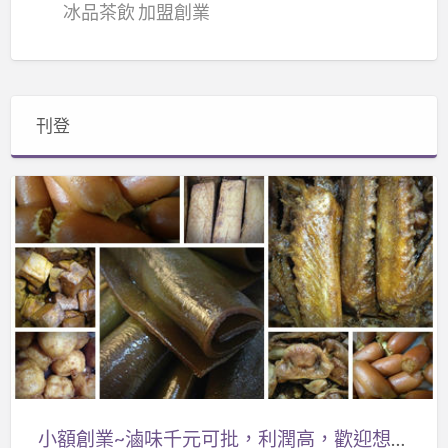
冰品茶飲 加盟創業
刊登
小
額
創
業
~
滷
味
千
元
可
小額創業~滷味千元可批，利潤高，歡迎想創業的您一起打拼