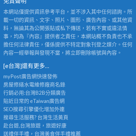
免責聲明
照
燈
,
明
複
本網站僅提供資訊參考平台，並不涉入其中任何諮詢。所
金
燈
屬
載一切的資訊、文字、照片、圖形、廣告內容、或其他資
燈
的
具
料，無論其為公開張貼或私下傳送，若有不實或違法情
最
佳
L
事，均為『內容』提供者之責任，本網站概不負責也不承
E
D
擔任何法律責任，僅係提供不特定對象刊登之媒介。任何
照
明
內容一經舉報與發現不當，將立即刪除帳號與內容。
燈
具
[e台灣]還有更多…
myPost廣告網
快速發佈
房屋修繕
水電維修廠商名錄
行銷必用:台灣B2B
分類廣告
貼近日常的
eTaiwan廣告網
SEO搜尋引擎優化
增加外連
搜尋生活服務? 台灣
生活黃頁
赴台遊,台灣旅遊
，旅遊好康
送禮伴手禮，台灣美食
伴手禮
推薦