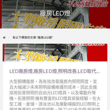
廠房LED燈
有以下標簽的文章 "廠房LED燈"
LED
廠
房
LED廠房燈,廠房LED燈,照明改善,LED取代水銀燈,複金屬燈的最佳LED照明燈具
燈,
大型鋼構廠房，為有效改善廠房內照明照度，並
廠
且大幅減少未來照明設備維護的成本，因此全廠
房
採用拓普照明的自由光LED燈具，以及電動升降
LED
機。拓普照明 擁有豐富的LED燈具安裝經驗，在大
燈,
型工廠、倉儲、游泳池以及運動場館的LED照明上
照
提供專業的LED照明規劃，除了LED天井燈/投射燈