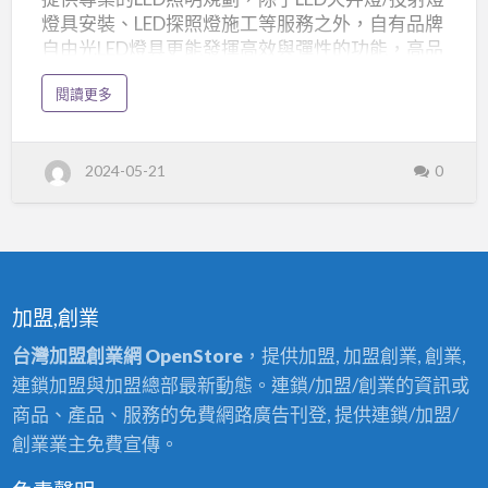
明
燈具安裝、LED探照燈施工等服務之外，自有品牌
自由光LED燈具更能發揮高效與彈性的功能，高品
改
質LED燈具施工贏得業界各項好評。 自由光燈具換
善,LED
a
閱讀更多
裝簡便與快速，大幅降低燈具維護成本 拓普自由
b
取
o
光LED燈具更換簡便, 取代水銀燈,複金屬燈的最佳
u
代
t
LED照明燈具 自由光LED燈具 自由光燈具換裝簡便
L
水
2024-05-21
0
E
與快速，大幅降低燈具維護成本，非常適合廠
D
銀
房、倉儲、校園、運動場。 拓普TOP 高效自由光
廠
房
系列，解決照明燈具的缺點，種類含括自由光
燈
燈,
,
50w, 自由光100w, 自由光200w, 自由光400w,，具
廠
複
房
備無限拼接的特色，角度可調，為不同的場所與
L
金
E
環境，提供最佳的照明，室內&戶外皆宜。 特殊光
D
加盟,創業
屬
燈
學透鏡、高亮度、低眩光不刺眼，自由光100W成
,
照
燈
功取代傳統500W水銀燈，省能75%，亮度更高，
台灣加盟創業網 OpenStore
，提供加盟, 加盟創業, 創業,
明
改
自由光LED燈具具備多種規格，包括100W、
的
善
連鎖加盟與加盟總部最新動態。連鎖/加盟/創業的資訊或
,
200W獨立模組，並可搭配電動升降機構，大幅減
最
L
商品、產品、服務的免費網路廣告刊登, 提供連鎖/加盟/
E
少維護成本。要亮哪裡隨心所欲！ 拓普照明…
佳
D
創業業主免費宣傳。
取
代
LED
水
銀