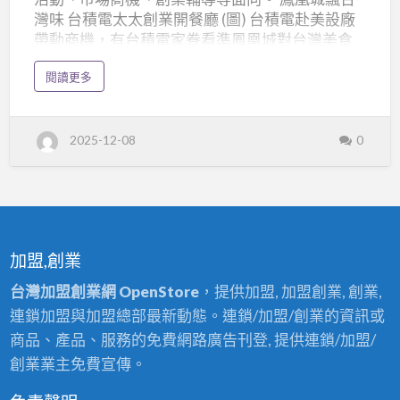
聞
灣味 台積電太太創業開餐廳 (圖) 台積電赴美設廠
帶動商機，有台積電家眷看準鳳凰城對台灣美食
摘
的需求，決定創業開設餐廳，將道地台灣味帶到
要
a
閱讀更多
異鄉，滿足當地台人的味蕾，也讓外國人認識台
b
2025/12/01-
o
灣美食文化。 新聞來源：奇摩新聞 國發會「創業
u
2025/12/07
t
綻放—創業大聯盟競賽」報名逾2,800組 點燃創業
台
2025-12-08
0
灣
風潮！ 國發會舉辦的創業競賽「創業綻放—創業
加
大聯盟競賽」報名踴躍，吸引超過2800組新創團
盟
創
隊參與，顯示台灣創業風氣鼎盛，各界積極投入
業
產
創新創業領域，尋求發展機會。 新聞來源：商周
業
新
《Shark Tank》全球知名創業實境節目首度登台
聞
摘
台灣海選正式啟動 全球知名的創業實境節目
要
加盟,創業
2
《Shark Tank》首度登台，並展開海選活動，提供
0
2
台灣創業者一個向投資人展示商業模式、爭取創
台灣加盟創業網 OpenStore
，提供加盟, 加盟創業, 創業,
5
/
業資金的絕佳平台，有望激勵更多新創企業發
1
連鎖加盟與加盟總部最新動態。連鎖/加盟/創業的資訊或
2
展。 新聞來源：緯來新聞網 《Shark Tank
/
商品、產品、服務的免費網路廣告刊登, 提供連鎖/加盟/
0
Taiwan》重磅來襲緯來打造創業平台海選開跑- …
1
創業業主免費宣傳。
-
2
0
2