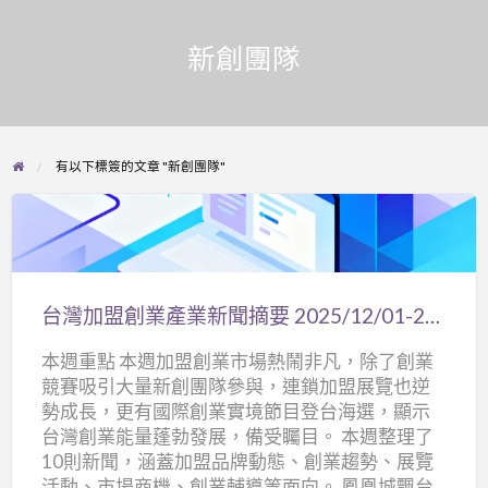
新創團隊
有以下標簽的文章 "新創團隊"
台
灣
加
台灣加盟創業產業新聞摘要 2025/12/01-2025/12/07
盟
本週重點 本週加盟創業市場熱鬧非凡，除了創業
創
競賽吸引大量新創團隊參與，連鎖加盟展覽也逆
業
勢成長，更有國際創業實境節目登台海選，顯示
產
台灣創業能量蓬勃發展，備受矚目。 本週整理了
業
10則新聞，涵蓋加盟品牌動態、創業趨勢、展覽
新
活動、市場商機、創業輔導等面向。 鳳凰城飄台