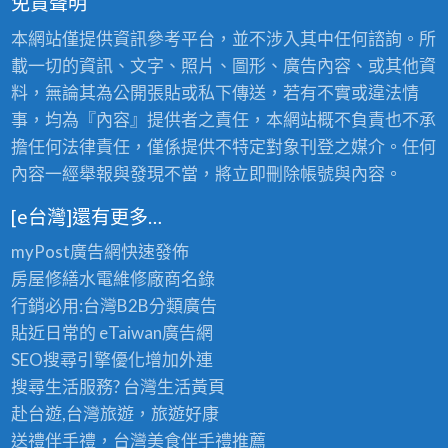
免責聲明
5
/
1
本網站僅提供資訊參考平台，並不涉入其中任何諮詢。所
2
/
載一切的資訊、文字、照片、圖形、廣告內容、或其他資
0
7
料，無論其為公開張貼或私下傳送，若有不實或違法情
事，均為『內容』提供者之責任，本網站概不負責也不承
擔任何法律責任，僅係提供不特定對象刊登之媒介。任何
內容一經舉報與發現不當，將立即刪除帳號與內容。
[e台灣]還有更多…
myPost廣告網
快速發佈
房屋修繕
水電維修廠商名錄
行銷必用:台灣B2B
分類廣告
貼近日常的
eTaiwan廣告網
SEO搜尋引擎優化
增加外連
搜尋生活服務? 台灣
生活黃頁
赴台遊,台灣旅遊
，旅遊好康
送禮伴手禮，台灣美食
伴手禮
推薦