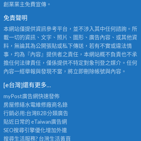
創業業主免費宣傳。
免責聲明
本網站僅提供資訊參考平台，並不涉入其中任何諮詢。所
載一切的資訊、文字、照片、圖形、廣告內容、或其他資
料，無論其為公開張貼或私下傳送，若有不實或違法情
事，均為『內容』提供者之責任，本網站概不負責也不承
擔任何法律責任，僅係提供不特定對象刊登之媒介。任何
內容一經舉報與發現不當，將立即刪除帳號與內容。
[e台灣]還有更多…
myPost廣告網
快速發佈
房屋修繕
水電維修廠商名錄
行銷必用:台灣B2B
分類廣告
貼近日常的
eTaiwan廣告網
SEO搜尋引擎優化
增加外連
搜尋生活服務? 台灣
生活黃頁