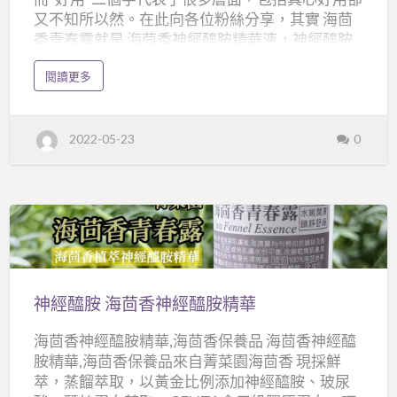
又不知所以然。在此向各位粉絲分享，其實 海茴
香青春露就是 海茴香神經醯胺精華液，神經醯胺
所佔的比例為2%。您時常聽到玻尿酸保濕，而近
a
閱讀更多
幾年您也常聽到神經醯胺與玻尿酸同時出現，它
b
o
們的完美組合來自於玻尿酸吸水、神經醯胺鎖
u
t
水！是肌膚保濕保養的天造地設完美組合。 菁菜
海
2022-05-23
0
茴
園海茴香青春露，除了添加2%神經醯胺之外，更
香
包含了玻尿酸、蠶絲蛋白萃取、GELITA食用級膠
保
養
原蛋白，打造出呵護肌膚 All in One的保養品，修
品
護肌膚、滋潤保濕，舒緩乾燥肌膚的不適，改善
肌膚乾燥、角質粗糙以及因為肌膚缺水乾燥而產
生的小細紋，延緩老化問題，並幫助舒緩、調
神
理。 菁菜園 海茴香青春露 水嫩潤澤 鎮靜舒緩 化妝
經
品登錄字號31569886-2022-0000000808 採用菁
醯
神經醯胺 海茴香神經醯胺精華
菜園的土耕海茴香全株蒸餾萃取，搭配四項具有
胺
各別作用的成份，相輔相成，以海茴香植萃為基
海茴香神經醯胺精華,海茴香保養品 海茴香神經醯
海
底，打造出呵護肌膚 All in One的保養品，…
胺精華,海茴香保養品來自菁菜園海茴香 現採鮮
茴
萃，蒸餾萃取，以黃金比例添加神經醯胺、玻尿
香