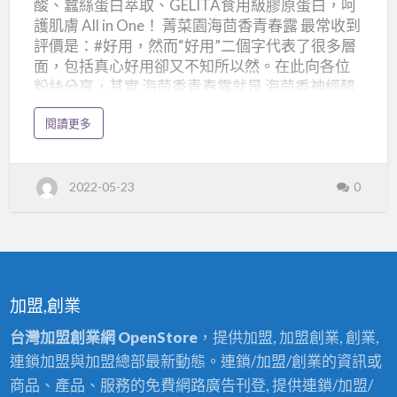
酸、蠶絲蛋白萃取、GELITA食用級膠原蛋白，呵
神
護肌膚 All in One！ 菁菜園海茴香青春露 最常收到
經
評價是：#好用，然而“好用”二個字代表了很多層
醯
面，包括真心好用卻又不知所以然。在此向各位
粉絲分享，其實 海茴香青春露就是 海茴香神經醯
胺
胺精華液，神經醯胺所佔的比例為2%。您時常聽
精
a
閱讀更多
到玻尿酸保濕，而近幾年您也常聽到神經醯胺與
b
華
o
玻尿酸同時出現，它們的完美組合來自於玻尿酸
u
t
吸水、神經醯胺鎖水！是肌膚保濕保養的天造地
神
2022-05-23
0
經
設完美組合。 菁菜園海茴香青春露，除了添加2%
醯
神經醯胺之外，更包含了玻尿酸、蠶絲蛋白萃
胺
海
取、GELITA食用級膠原蛋白，打造出呵護肌膚 All
茴
香
in One的保養品，修護肌膚、滋潤保濕，舒緩乾燥
神
經
肌膚的不適，改善肌膚乾燥、角質粗糙以及因為
醯
胺
肌膚缺水乾燥而產生的小細紋，延緩老化問題，
精
加盟,創業
華
並幫助舒緩、調理。 菁菜園 海茴香青春露 水嫩潤
澤 鎮靜舒緩 化妝品登錄字號31569886-2022-
台灣加盟創業網 OpenStore
，提供加盟, 加盟創業, 創業,
0000000808 採用菁菜園的土耕海茴香全株蒸餾
連鎖加盟與加盟總部最新動態。連鎖/加盟/創業的資訊或
萃取，搭配四項具有各別作用的成份，相輔相
商品、產品、服務的免費網路廣告刊登, 提供連鎖/加盟/
成，以海茴香植萃為基底，打造出呵護肌膚 A…