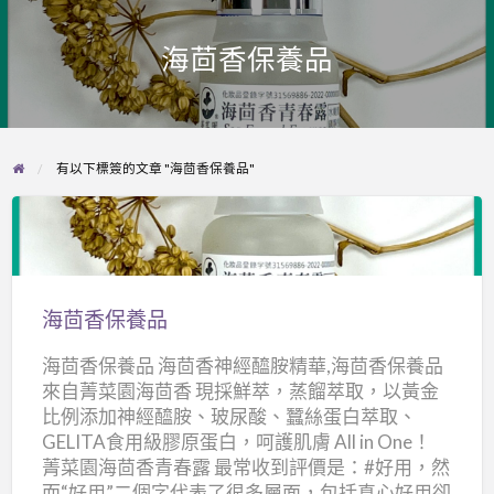
海茴香保養品
有以下標簽的文章 "海茴香保養品"
海
茴
香
海茴香保養品
保
海茴香保養品 海茴香神經醯胺精華,海茴香保養品
養
來自菁菜園海茴香 現採鮮萃，蒸餾萃取，以黃金
品
比例添加神經醯胺、玻尿酸、蠶絲蛋白萃取、
GELITA食用級膠原蛋白，呵護肌膚 All in One！
菁菜園海茴香青春露 最常收到評價是：#好用，然
而“好用”二個字代表了很多層面，包括真心好用卻