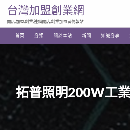
台灣加盟創業網
開店,加盟,創業,連鎖開店,創業加盟者情報站
加
盟
首頁
分類
關於本站
新聞
知識分享
創
業
網
站
連
結
拓普照明200W工