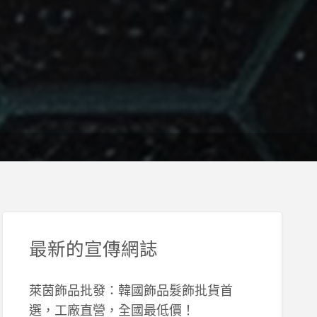
最新的宣傳網誌
萊茵飾品批發：韓國飾品髮飾批貨首
選，工廠直營，全國最低價！