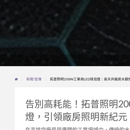
新聞/宣傳
拓普照明200W工業用LED球泡燈：高天井廠房水銀
告別高耗能！拓普照明20
燈，引領廠房照明新紀元
在高挑空廠房與廣闊的工業場域中，傳統的水