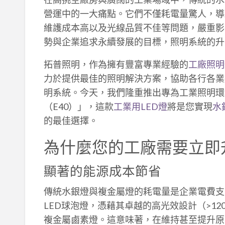
營運中的一大痛點。它們不僅耗電量驚人，導
維護成本高以及光線品質不佳等問題，嚴重影
勢與企業追求永續發展的目標，照明系統的升
拓普照明，作為擁有豐富專業經驗的
工廠照明
力於提供最佳的照明解決方案，協助各行各業
明系統。今天，我們隆重推出專為工業照明環境
（E40）」，這款
工業用LED燈
將是您實現
水
的最佳選擇。
為什麼您的工廠需要立即升
顯著的能源成本節省
傳統水銀燈與複金屬燈的耗電量是企業電費支
LED球泡燈，憑藉其卓越的高光效設計（>120
複金屬鹵素燈。這意味著，在維持甚至提升原