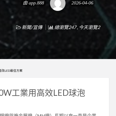
由
app.888
2026-04-06
新聞/宣傳
總瀏覽247 , 今天瀏覽2
燈改LED最佳方案
0W工業用高效LED球泡
銀燈與複金屬燈（MH燈）長期以來一直是企業