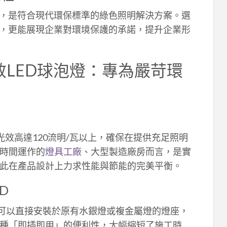
低，是符合現代環保標準的綠色照明解決方案。選
，更能展現企業對環境保護的承諾，提升企業形
效LED球泡燈：專為嚴苛環
光效高達120流明/瓦以上，確保在提供充足照明
時間運作的
燈具工廠
、大型製造廠房而言，是實
此在產品設計上力求性能與節能的完美平衡。
D
它可以直接安裝於原有水銀燈或複金屬燈的燈座，
種「即插即用」的便利性，大幅縮短了施工時