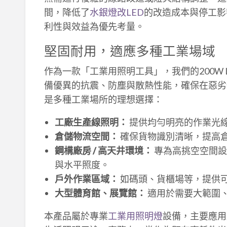
間，降低了
水銀燈改LED
的改造成本與停工影
利性與效益為優先考量。
堅固耐用，適應多種工業場域
作為一款「工業用照明工具」，我們的200W
備優異的抗震、防塵與散熱性能，確保在惡劣
是多種工業場所的理想選擇：
工廠生產線照明：
提供均勻明亮的作業光
倉儲物流空間：
確保貨物識別清晰，提高
鋼構廠房 / 高天井環境：
專為高挑空空間設
與水平照度。
戶外作業區域：
如碼頭、貨櫃場等，提供
大型體育館、展覽館：
適用於需要大範圍
本產品屬於專業
工業用照明燈
設備，主要應用