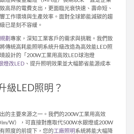
致高昂的電費支出，更面臨光衰快速、壽命短、
響工作環境與生產效率。面對全球節能減碳的趨
級已是刻不容緩。
規劃
專家，深知工業客戶的需求與挑戰。我們致
將傳統高耗能照明系統升級改造為高效能LED照
設計的「200W工業用高效LED球泡燈
銀燈改LED
、提升照明效果並大幅節省能源成本
級LED照明？
出的主要來源之一。我們的200W工業用高效
 lm/W），可直接對應取代500W水銀燈或200W
有照度的前提下，您的
工廠照明
系統將能大幅降