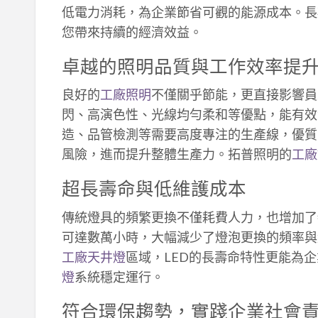
低電力消耗，為企業節省可觀的能源成本。長
您帶來持續的經濟效益。
卓越的照明品質與工作效率提
良好的
工廠照明
不僅關乎節能，更直接影響員
閃、高演色性、光線均勻柔和等優點，能有效
造、品管檢測等需要高度專注的生產線，優質
風險，進而提升整體生產力。拓普照明的
工廠
超長壽命與低維護成本
傳統燈具的頻繁更換不僅耗費人力，也增加了
可達數萬小時，大幅減少了燈泡更換的頻率與
工廠天井燈
區域，LED的長壽命特性更能為
燈
系統穩定運行。
符合環保趨勢，實踐企業社會