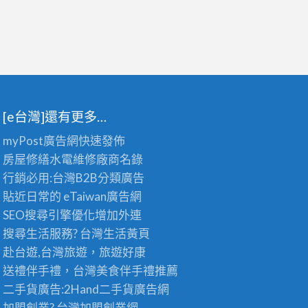
[e台灣]還有更多…
myPost廣告網
快速發佈
房屋修繕
水電維修廠商名錄
行銷必用:台灣B2B
分類廣告
貼近日常的
eTaiwan廣告網
SEO搜尋引擎優化
增加外連
搜尋生活服務? 台灣
生活黃頁
赴台遊,台灣旅遊
，旅遊好康
送禮伴手禮，台灣美食
伴手禮
推薦
二手貨廣告:2Hand
二手貨
廣告網
加盟創業? 台灣
加盟創業
網