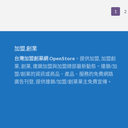
$
3500
1
2
信
不
信
由
你!!!
加盟,創業
台灣加盟創業網 OpenStore
，提供加盟, 加盟創
業, 創業, 連鎖加盟與加盟總部最新動態。連鎖/加
盟/創業的資訊或商品、產品、服務的免費網路
廣告刊登, 提供連鎖/加盟/創業業主免費宣傳。