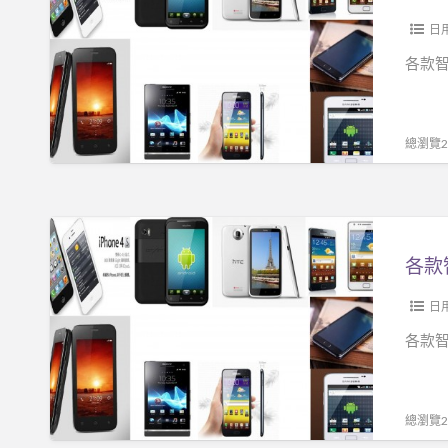
智
能
日
手
各款智
機
只
要
總瀏覽26
NT
$
3500
各
信
款
不
智
信
能
日
由
手
各款智
你!!!
機
只
要
總瀏覽24
NT