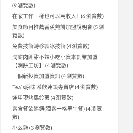
(9 瀏覽數)
在家工作一樣也可以高收入!!
(6 瀏覽數)
美食節目推薦香蕉煎餅加盟說明會
(5 瀏
覽數)
免費技術轉移製冰技術
(4 瀏覽數)
潤餅肉圓甜不辣小吃小資本創業加盟
【潤餅工坊】
(4 瀏覽數)
一個新投資加盟資訊
(4 瀏覽數)
Tea`s原味 茶飲連鎖專賣店
(4 瀏覽數)
逢甲現烤馬鈴薯
(4 瀏覽數)
素食餐飲連鎖(獨素一格早午餐)
(4 瀏覽
數)
小么雞
(3 瀏覽數)