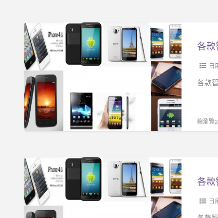
$
3500
各
信
款
不
智
信
能
日
由
手
各款智
你!!!
機
只
要
總瀏覽25
NT
$
3500
各
信
款
不
智
信
能
日
由
手
各款智