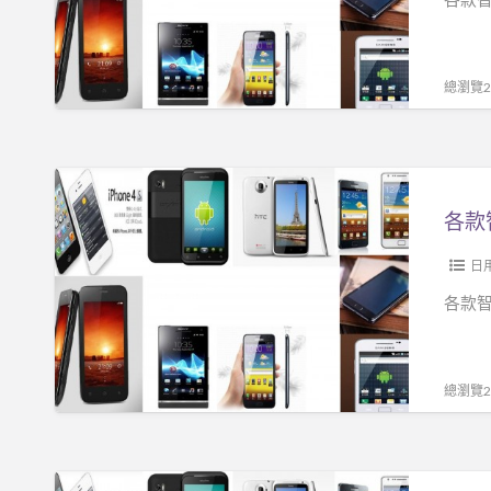
你!!!
機
只
要
總瀏覽24
NT
$
3500
各
信
款
不
智
信
能
日
由
手
各款智
你!!!
機
只
要
總瀏覽27
NT
$
3500
各