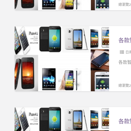
要
總瀏覽21
NT
$
3500
各
信
款
不
智
信
能
日
由
手
各款智
你!!!
機
只
要
總瀏覽24
NT
$
3500
各
信
款
不
智