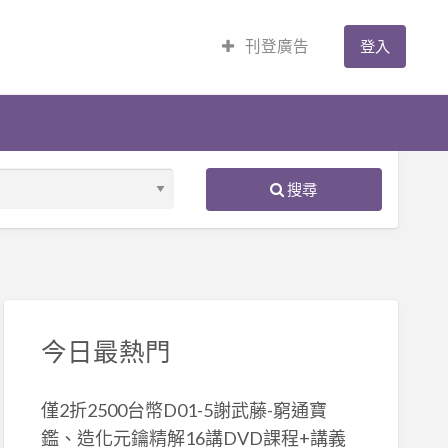
刊登廣告
登入
搜尋
S
ed
今日最熱門
僅2折2500台幣D01-5謝武藤-窮通寶
鑑、造化元鑰精解16講DVD課程+講義