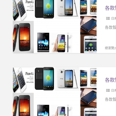
信
款
不
智
信
能
日
由
手
各款智
你!!!
機
只
要
總瀏覽25
NT
$
3500
各
信
款
不
智
信
能
日
由
手
各款智
你!!!
機
只