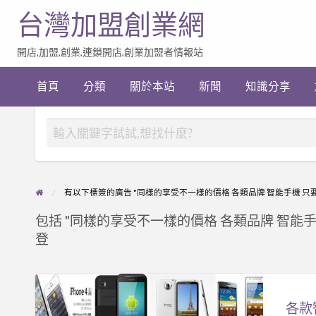
台灣加盟創業網
開店,加盟,創業,連鎖開店,創業加盟者情報站
加
盟
首頁
分類
關於本站
新聞
知識分享
創
業
網
站
連
結
有以下標簽的廣告 "同樣的享受不一樣的價格 各類品牌 智能手機 只要NT 
包括 "同樣的享受不一樣的價格 各類品牌 智能手機 只要
登
各
款