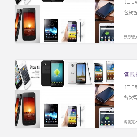
信
能
日
由
手
各款智
你!!!
機
只
要
總瀏覽30
NT
$
3500
各
信
款
不
智
信
能
日
由
手
各款智
你!!!
機
只
要
總瀏覽26
NT