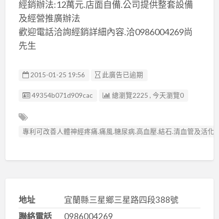
經銷辦法:12萬元.店面自備.公司提供整套設備
及經營推廣辦法
歡迎電話洽詢經銷詳細內容.洽0986004269尚
先生
2015-01-25 19:56
此廣告已逾期
廣告编號
49354b071d909cac
總瀏覽2225 , 今天瀏覽0
專利可改善人體神經疼痛.痛風.糖尿病.高血壓.結石.清血管及活
地址
宜蘭縣三星鄉三星路四段388號
聯絡電話
0986004269