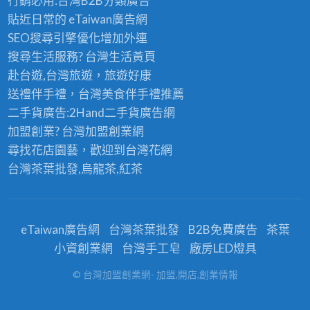
行銷必用:台灣B2B
分類廣告
貼近日常的
eTaiwan廣告網
SEO搜尋引擎優化
增加外連
搜尋生活服務? 台灣
生活黃頁
赴台遊,台灣旅遊
，旅遊好康
送禮伴手禮，台灣美食
伴手禮
推薦
二手貨廣告:2Hand
二手貨
廣告網
加盟創業? 台灣
加盟創業
網
尋找花店園藝，歡迎到
台灣花網
台灣茶葉批發
,烏龍茶,紅茶
eTaiwan廣告網
台灣茶葉批發
B2B免費廣告
茶葉
小資創業網
台灣手工皂
廠房LED燈具
© 台灣加盟創業網- 加盟,開店,創業情報