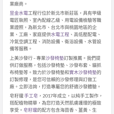
業廠商。
昱金水電
工程行位於新北市新莊區，具有甲級
電匠執照、室內配線乙級、用電設備檢驗等職
業證照，為新北市、台北市與桃園地區的企
業、工廠、家庭提供
水電工程
、高低壓配電、
冷氣空調工程、消防設備、衛浴設備、水管設
備等服務。
上美沙發行 – 專業
沙發椅墊
訂製推薦。我們提
供訂做服務，包括沙發椅墊、沙發布套、貓抓
布椅墊等。致力於沙發椅墊和
實木沙發椅墊
的
訂製修理，是您可信賴的沙發修理與訂做工
廠。立即洽詢，打造專屬您的舒適沙發體驗。
皂籽瓏
手工皂
，2017年成立，以純手工製作，
搭配植物精華，為您打造天然肌膚護理的極致
享受。
皂籽瓏
的配方包含海茴香、薑黃、生