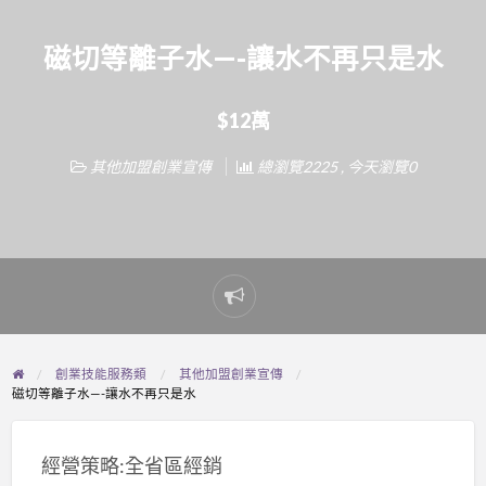
磁切等離子水—-讓水不再只是水
$12萬
其他加盟創業宣傳
總瀏覽2225 , 今天瀏覽0
Report
problem
創業技能服務類
其他加盟創業宣傳
磁切等離子水—-讓水不再只是水
經營策略:全省區經銷