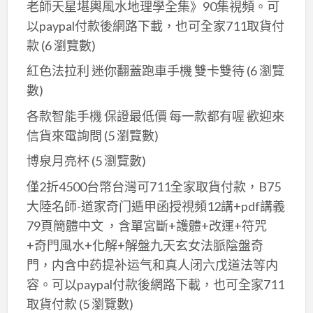
老師天星堪輿風水地理學全集》90集視頻。可
以paypal付款後網路下載，也可全家711取貨付
款
(6 瀏覽數)
紅色法拉利 迷你翻蓋跑車手機 雙卡雙待
(6 瀏覽
數)
各款智能手機 保證最低價 每一款都有喔 歡迎來
信貨來電詢問
(5 瀏覽數)
博泉月亮杯
(5 瀏覽數)
僅2折4500台幣台灣可711全家取貨付款，B75
大陸名師-道家奇门遁甲函授視頻12講+pdf講義
79頁簡體中文 ，含單宮斷+護體+改運+符咒
+奇門風水+化解+解盤九天玄女法脈陰盤奇
門，内含中药提补运气和真人闭六戊道法等内
容。可以paypal付款後網路下載，也可全家711
取貨付款
(5 瀏覽數)