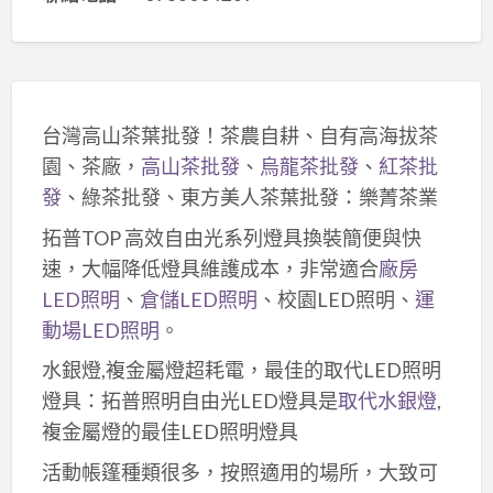
台灣高山茶葉批發！茶農自耕、自有高海拔茶
園、茶廠，
高山茶批發
、
烏龍茶批發
、
紅茶批
發
、綠茶批發、東方美人茶葉批發：樂菁茶業
拓普TOP 高效自由光系列燈具換裝簡便與快
速，大幅降低燈具維護成本，非常適合
廠房
LED照明
、
倉儲LED照明
、校園LED照明、
運
動場LED照明
。
水銀燈,複金屬燈超耗電，最佳的取代LED照明
燈具：拓普照明自由光LED燈具是
取代水銀燈
,
複金屬燈的最佳LED照明燈具
活動帳篷種類很多，按照適用的場所，大致可