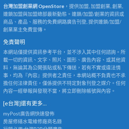
台灣加盟創業網 OpenStore
，提供加盟, 加盟創業, 創業,
連鎖加盟與加盟總部最新動態。連鎖/加盟/創業的資訊或
商品、產品、服務的免費網路廣告刊登, 提供連鎖/加盟/
創業業主免費宣傳。
免責聲明
本網站僅提供資訊參考平台，並不涉入其中任何諮詢。所
載一切的資訊、文字、照片、圖形、廣告內容、或其他資
料，無論其為公開張貼或私下傳送，若有不實或違法情
事，均為『內容』提供者之責任，本網站概不負責也不承
擔任何法律責任，僅係提供不特定對象刊登之媒介。任何
內容一經舉報與發現不當，將立即刪除帳號與內容。
[e台灣]還有更多…
myPost廣告網
快速發佈
房屋修繕
水電維修廠商名錄