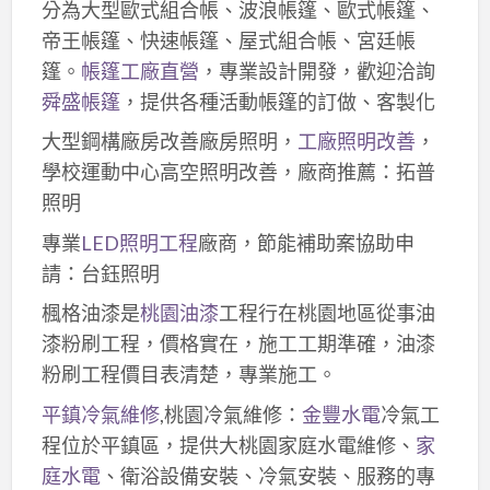
分為大型歐式組合帳、波浪帳篷、歐式帳篷、
帝王帳篷、快速帳篷、屋式組合帳、宮廷帳
篷。
帳篷工廠直營
，專業設計開發，歡迎洽詢
舜盛帳篷
，提供各種活動帳篷的訂做、客製化
大型鋼構廠房改善廠房照明，
工廠照明改善
，
學校運動中心高空照明改善，廠商推薦：拓普
照明
專業
LED照明工程
廠商，節能補助案協助申
請：台鈺照明
楓格油漆是
桃園油漆
工程行在桃園地區從事油
漆粉刷工程，價格實在，施工工期準確，油漆
粉刷工程價目表清楚，專業施工。
平鎮冷氣維修
,桃園冷氣維修：
金豐水電
冷氣工
程位於平鎮區，提供大桃園家庭水電維修、
家
庭水電
、衛浴設備安裝、冷氣安裝、服務的專