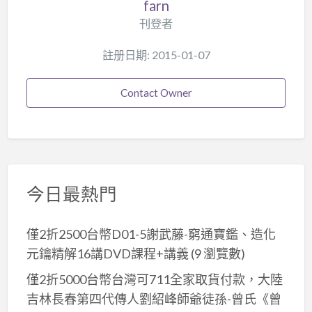
farn
刊登者
註册日期: 2015-01-07
Contact Owner
今日最熱門
僅2折2500台幣D01-5謝武藤-窮通寶鑑、造化
元鑰精解16講DVD課程+講義
(9 瀏覽數)
僅2折5000台幣台灣可711全家取貨付款，大陸
吉林長春第四代傳人劉紹峰師爺徒孫-曾氏《曾