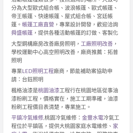
分為大型歐式組合帳、波浪帳篷、歐式帳篷、
帝王帳篷、快速帳篷、屋式組合帳、宮廷帳
篷。
帳篷工廠直營
，專業設計開發，歡迎洽詢
舜盛帳篷
，提供各種活動帳篷的訂做、客製化
大型鋼構廠房改善廠房照明，
工廠照明改善
，
學校運動中心高空照明改善，廠商推薦：拓普
照明
專業
LED照明工程
廠商，節能補助案協助申
請：台鈺照明
楓格油漆是
桃園油漆
工程行在桃園地區從事油
漆粉刷工程，價格實在，施工工期準確，油漆
粉刷工程價目表清楚，專業施工。
平鎮冷氣維修
,桃園冷氣維修：
金豐水電
冷氣工
程位於平鎮區，提供大桃園家庭水電維修、
家