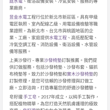
庭水電
、衛浴設備安裝、冷氣安裝、服務的專
業廠商。
昱金水電
工程行位於新北市新莊區，具有甲級
電匠執照、室內配線乙級、用電設備檢驗等職
業證照，為新北市、台北市與桃園地區的企
業、工廠、家庭提供
水電工程
、高低壓配電、
冷氣空調工程、消防設備、衛浴設備、水管設
備等服務。
上美沙發行 – 專業
沙發椅墊
訂製推薦。我們提
供訂做服務，包括沙發椅墊、沙發布套、貓抓
布椅墊等。致力於沙發椅墊和
實木沙發椅墊
的
訂製修理，是您可信賴的沙發修理與訂做工
廠。立即洽詢，打造專屬您的舒適沙發體驗。
皂籽瓏
手工皂
，2017年成立，以純手工製作，
搭配植物精華，為您打造天然肌膚護理的極致