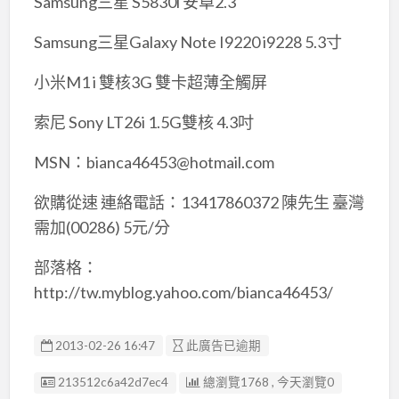
Samsung三星 S5830i 安卓2.3
Samsung三星Galaxy Note I9220 i9228 5.3寸
小米M1 i 雙核3G 雙卡超薄全觸屏
索尼 Sony LT26i 1.5G雙核 4.3吋
MSN：bianca46453@hotmail.com
欲購從速 連絡電話：13417860372 陳先生 臺灣
需加(00286) 5元/分
部落格：
http://tw.myblog.yahoo.com/bianca46453/
2013-02-26 16:47
此廣告已逾期
廣告编號
213512c6a42d7ec4
總瀏覽1768 , 今天瀏覽0