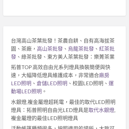
台灣高山茶葉批發！茶農自耕、自有高海拔茶
園、茶廠，
高山茶批發
、
烏龍茶批發
、
紅茶批
發
、綠茶批發、東方美人茶葉批發：樂菁茶業
拓普TOP 高效自由光系列燈具換裝簡便與快
速，大幅降低燈具維護成本，非常適合
廠房
LED照明
、
倉儲LED照明
、校園LED照明、
運
動場LED照明
。
水銀燈,複金屬燈超耗電，最佳的取代LED照明
燈具：拓普照明自由光LED燈具是
取代水銀燈
,
複金屬燈的最佳LED照明燈具
活動帳篷種類很多，按照適用的場所，大致可