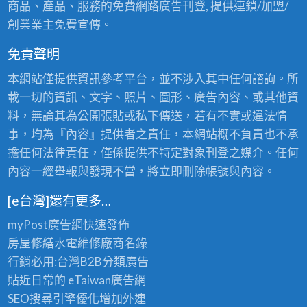
商品、產品、服務的免費網路廣告刊登, 提供連鎖/加盟/
創業業主免費宣傳。
免責聲明
本網站僅提供資訊參考平台，並不涉入其中任何諮詢。所
載一切的資訊、文字、照片、圖形、廣告內容、或其他資
料，無論其為公開張貼或私下傳送，若有不實或違法情
事，均為『內容』提供者之責任，本網站概不負責也不承
擔任何法律責任，僅係提供不特定對象刊登之媒介。任何
內容一經舉報與發現不當，將立即刪除帳號與內容。
[e台灣]還有更多…
myPost廣告網
快速發佈
房屋修繕
水電維修廠商名錄
行銷必用:台灣B2B
分類廣告
貼近日常的
eTaiwan廣告網
SEO搜尋引擎優化
增加外連