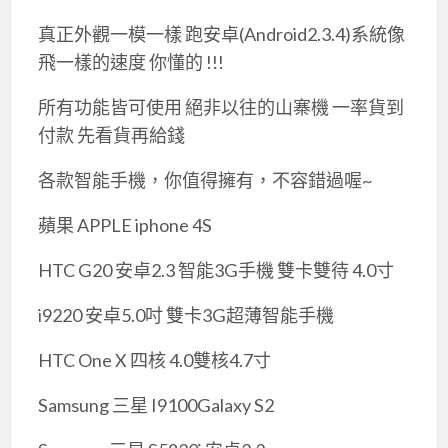
真正外觀一模一樣 跑安卓(Android2.3.4)系統像
飛一樣的速度 你懂的 !!!
所有功能皆可使用 絕非以往的山寨機 一率貨到
付款 先看貨再給錢
各款智能手機，你值得擁有，不容錯過喔~
蘋果 APPLE iphone 4S
HTC G20 安卓2.3 智能3G手機 雙卡雙待 4.0寸
i9220 安卓5.0吋 雙卡3G超薄智能手機
HTC One X 四核 4.0雙核4.7寸
Samsung 三星 I9100Galaxy S2