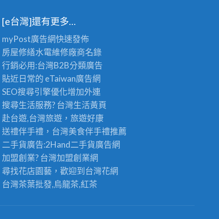
[e台灣]還有更多…
myPost廣告網
快速發佈
房屋修繕
水電維修廠商名錄
行銷必用:台灣B2B
分類廣告
貼近日常的
eTaiwan廣告網
SEO搜尋引擎優化
增加外連
搜尋生活服務? 台灣
生活黃頁
赴台遊,台灣旅遊
，旅遊好康
送禮伴手禮，台灣美食
伴手禮
推薦
二手貨廣告:2Hand
二手貨
廣告網
加盟創業? 台灣
加盟創業
網
尋找花店園藝，歡迎到
台灣花網
台灣茶葉批發
,烏龍茶,紅茶