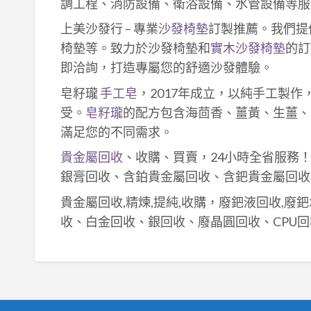
調工程、消防設備、衛浴設備、水管設備等服
上美沙發行 – 專業
沙發椅墊
訂製推薦。我們提
椅墊等。致力於沙發椅墊和
實木沙發椅墊
的訂
即洽詢，打造專屬您的舒適沙發體驗。
皂籽瓏
手工皂
，2017年成立，以純手工製
受。
皂籽瓏
的配方包含海茴香、薑黃、生薑、
滿足您的不同需求。
貴金屬回收
、收購、買賣，24小時全省服務
銀膏回收、含鉑貴金屬回收、含鈀貴金屬回收
貴金屬回收,精煉,提純,收購，廢鈀液回收,廢
收、白金回收、銀回收、廢晶圓回收、CPU回