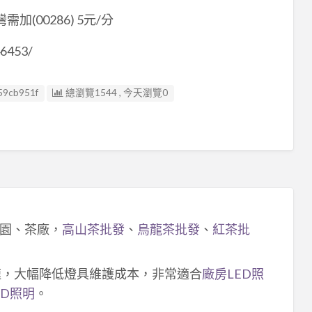
需加(00286) 5元/分
6453/
59cb951f
總瀏覽1544 , 今天瀏覽0
園、茶廠，
高山茶批發
、
烏龍茶批發
、
紅茶批
速，大幅降低燈具維護成本，非常適合
廠房LED照
ED照明
。