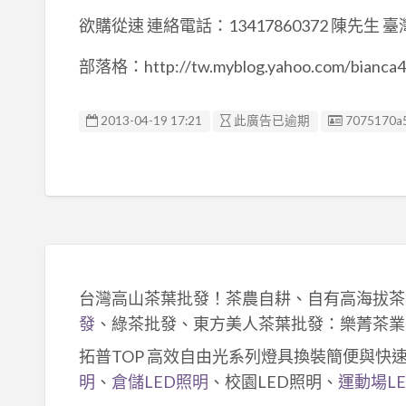
欲購從速 連絡電話：13417860372 陳先生 臺灣
部落格：http://tw.myblog.yahoo.com/bianca4
廣告编號
2013-04-19 17:21
此廣告已逾期
7075170a
台灣高山茶葉批發！茶農自耕、自有高海拔茶
發
、綠茶批發、東方美人茶葉批發：樂菁茶業
拓普TOP 高效自由光系列燈具換裝簡便與快
明
、
倉儲LED照明
、校園LED照明、
運動場L