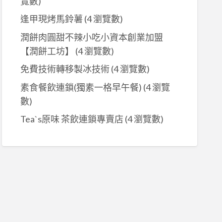
覽數)
逢甲現烤馬鈴薯
(4 瀏覽數)
潤餅肉圓甜不辣小吃小資本創業加盟
【潤餅工坊】
(4 瀏覽數)
免費技術轉移製冰技術
(4 瀏覽數)
素食餐飲連鎖(獨素一格早午餐)
(4 瀏覽
數)
Tea`s原味 茶飲連鎖專賣店
(4 瀏覽數)