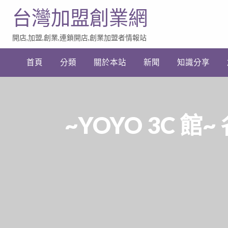
台灣加盟創業網
開店,加盟,創業,連鎖開店,創業加盟者情報站
加
盟
首頁
分類
關於本站
新聞
知識分享
創
業
網
站
連
結
~YOYO 3C 