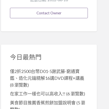
Contact Owner
今日最熱門
僅2折2500台幣D01-5謝武藤-窮通寶
鑑、造化元鑰精解16講DVD課程+講義
(8 瀏覽數)
在家工作一樣也可以高收入!!
(6 瀏覽數)
美食節目推薦香蕉煎餅加盟說明會
(5 瀏