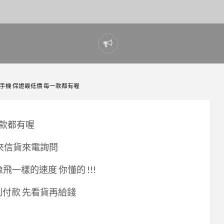
Report
problem
款智能手機 保證最低價 每一款都有喔
一款都有喔
迎來信貨來電詢問
像飛一樣的速度 你懂的 !!!
到付款 先看貨再給錢