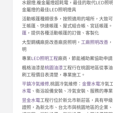
水銀燈,複金屬燈超耗電，最佳的取代LED照
金屬燈的最佳LED照明燈具
活動帳篷種類很多，按照適用的場所，大致可
王帳篷、快速帳篷、屋式組合帳、宮廷帳篷。
篷
，提供各種活動帳篷的訂做、客製化
大型鋼構廠房改善廠房照明，
工廠照明改善
，
明
專業
LED照明工程
廠商，節能補助案協助申請
楓格油漆是
桃園油漆
工程行在桃園地區從事油
刷工程價目表清楚，專業施工。
平鎮冷氣維修
,桃園冷氣維修：
金豐水電
冷氣
水電
、衛浴設備安裝、冷氣安裝、服務的專業
昱金水電
工程行位於新北市新莊區，具有甲級
證照，為新北市、台北市與桃園地區的企業、