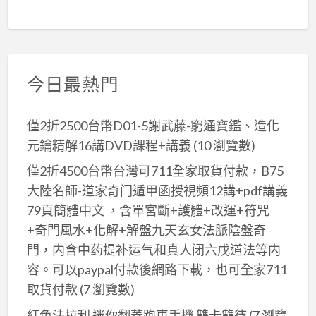
今日最熱門
僅2折2500台幣D01-5謝武藤-窮通寶鑑、造化
元鑰精解16講DVD課程+講義
(10 瀏覽數)
僅2折4500台幣台灣可711全家取貨付款，B75
大陸名師-道家奇门遁甲函授視頻12講+pdf講義
79頁簡體中文 ，含單宮斷+護體+改運+符咒
+奇門風水+化解+解盤九天玄女法脈陰盤奇
門，内含中药提补运气和真人闭六戊道法等内
容。可以paypal付款後網路下載，也可全家711
取貨付款
(7 瀏覽數)
紅色法拉利 迷你翻蓋跑車手機 雙卡雙待
(7 瀏覽