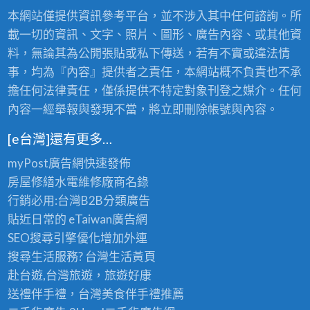
本網站僅提供資訊參考平台，並不涉入其中任何諮詢。所
載一切的資訊、文字、照片、圖形、廣告內容、或其他資
料，無論其為公開張貼或私下傳送，若有不實或違法情
事，均為『內容』提供者之責任，本網站概不負責也不承
擔任何法律責任，僅係提供不特定對象刊登之媒介。任何
內容一經舉報與發現不當，將立即刪除帳號與內容。
[e台灣]還有更多…
myPost廣告網
快速發佈
房屋修繕
水電維修廠商名錄
行銷必用:台灣B2B
分類廣告
貼近日常的
eTaiwan廣告網
SEO搜尋引擎優化
增加外連
搜尋生活服務? 台灣
生活黃頁
赴台遊,台灣旅遊
，旅遊好康
送禮伴手禮，台灣美食
伴手禮
推薦