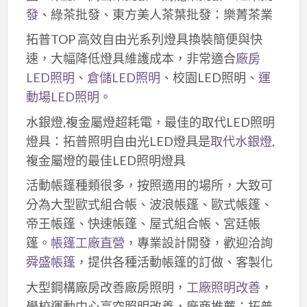
發
、綠茶批發、東方美人茶葉批發：樂菁茶業
拓普TOP 高效自由光系列燈具換裝簡便與快
速，大幅降低燈具維護成本，非常適合
廠房
LED照明
、
倉儲LED照明
、校園LED照明、
運
動場LED照明
。
水銀燈,複金屬燈超耗電，最佳的取代LED照明
燈具：拓普照明自由光LED燈具是
取代水銀燈
,
複金屬燈的最佳LED照明燈具
活動帳篷種類很多，按照適用的場所，大致可
分為大型歐式組合帳、波浪帳篷、歐式帳篷、
帝王帳篷、快速帳篷、屋式組合帳、宮廷帳
篷。
帳篷工廠直營
，專業設計開發，歡迎洽詢
舜盛帳篷
，提供各種活動帳篷的訂做、客製化
大型鋼構廠房改善廠房照明，
工廠照明改善
，
學校運動中心高空照明改善，廠商推薦：拓普