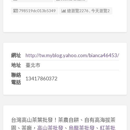
廣告编號
798519dc013b5349
總瀏覽2276 , 今天瀏覽2
網址
http://tw.myblog.yahoo.com/bianca46453/
地址
臺北市
聯絡
13417860372
電話
台灣高山茶葉批發！茶農自耕、自有高海拔茶
園、茶廠，
高山茶批發
、
烏龍茶批發
、
紅茶批