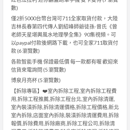
數)
僅2折5000台幣台灣可711全家取貨付款，大陸
吉林長春第四代傳人劉紹峰師爺徒孫-曾氏《曾
老師天星堪輿風水地理學全集》90集視頻。可
以paypal付款後網路下載，也可全家711取貨付
款
(6 瀏覽數)
各款智能手機 保證最低價 每一款都有喔 歡迎來
信貨來電詢問
(5 瀏覽數)
博泉月亮杯
(5 瀏覽數)
【拆除專區】❤️室內拆除工程,室內拆除工程費
用,拆除工程推薦,拆除工程台北,室內拆除清運,
室內裝潢拆除,拆除清運價格,拆除工程價格,新北
室內拆除,店面室內拆除,裝潢拆除清運費用,拆除
報價,拆除費用,拆除廠商,拆除工程公司,拆除清