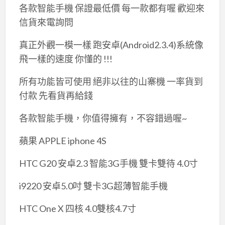
各款智能手機 保證最低價 每一款都有喔 歡迎來
信貨來電詢問
真正外觀一模一樣 跑安卓(Android2.3.4)系統像
飛一樣的速度 你懂的 !!!
所有功能皆可使用 絕非以往的山寨機 一率貨到
付款 先看貨再給錢
各款智能手機，你值得擁有，不容錯過喔~
蘋果 APPLE iphone 4S
HTC G20 安卓2.3 智能3G手機 雙卡雙待 4.0寸
i9220 安卓5.0吋 雙卡3G超薄智能手機
HTC One X 四核 4.0雙核4.7寸