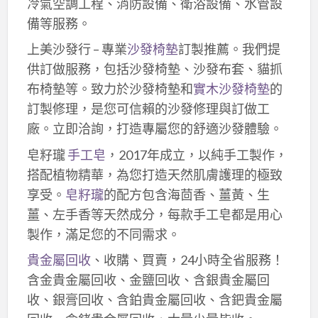
冷氣空調工程、消防設備、衛浴設備、水管設
備等服務。
上美沙發行 – 專業
沙發椅墊
訂製推薦。我們提
供訂做服務，包括沙發椅墊、沙發布套、貓抓
布椅墊等。致力於沙發椅墊和
實木沙發椅墊
的
訂製修理，是您可信賴的沙發修理與訂做工
廠。立即洽詢，打造專屬您的舒適沙發體驗。
皂籽瓏
手工皂
，2017年成立，以純手工製作，
搭配植物精華，為您打造天然肌膚護理的極致
享受。
皂籽瓏
的配方包含海茴香、薑黃、生
薑、左手香等天然成分，每款手工皂都是用心
製作，滿足您的不同需求。
貴金屬回收
、收購、買賣，24小時全省服務！
含金貴金屬回收、金鹽回收、含銀貴金屬回
收、銀膏回收、含鉑貴金屬回收、含鈀貴金屬