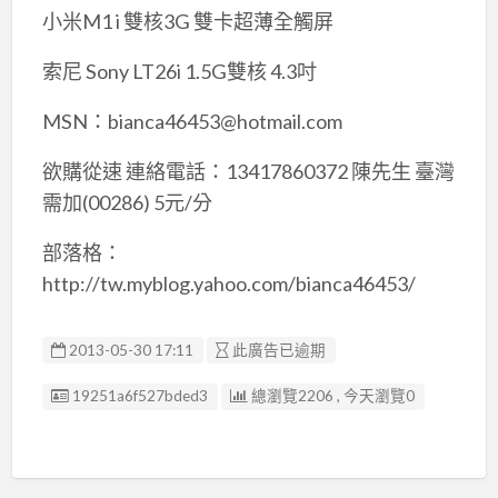
小米M1 i 雙核3G 雙卡超薄全觸屏
索尼 Sony LT26i 1.5G雙核 4.3吋
MSN：bianca46453@hotmail.com
欲購從速 連絡電話：13417860372 陳先生 臺灣
需加(00286) 5元/分
部落格：
http://tw.myblog.yahoo.com/bianca46453/
2013-05-30 17:11
此廣告已逾期
廣告编號
19251a6f527bded3
總瀏覽2206 , 今天瀏覽0