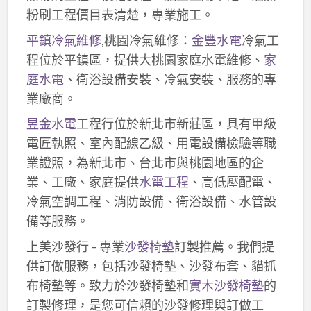
粉刷工程價目表清楚，專業施工。
平鎮冷氣維修
,桃園冷氣維修：
金豐水電
冷氣工
程位於平鎮區，提供大桃園家庭水電維修、
家
庭水電
、衛浴設備安裝、冷氣安裝、服務的專
業廠商。
昱金水電
工程行位於新北市新莊區，具有甲級
電匠執照、室內配線乙級、用電設備檢驗等職
業證照，為新北市、台北市與桃園地區的企
業、工廠、家庭提供
水電工程
、高低壓配電、
冷氣空調工程、消防設備、衛浴設備、水管設
備等服務。
上美沙發行 – 專業
沙發椅墊
訂製推薦。我們提
供訂做服務，包括沙發椅墊、沙發布套、貓抓
布椅墊等。致力於沙發椅墊和
實木沙發椅墊
的
訂製修理，是您可信賴的沙發修理與訂做工