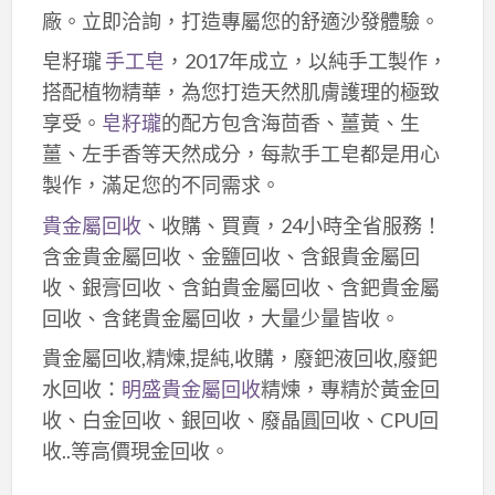
廠。立即洽詢，打造專屬您的舒適沙發體驗。
皂籽瓏
手工皂
，2017年成立，以純手工製作，
搭配植物精華，為您打造天然肌膚護理的極致
享受。
皂籽瓏
的配方包含海茴香、薑黃、生
薑、左手香等天然成分，每款手工皂都是用心
製作，滿足您的不同需求。
貴金屬回收
、收購、買賣，24小時全省服務！
含金貴金屬回收、金鹽回收、含銀貴金屬回
收、銀膏回收、含鉑貴金屬回收、含鈀貴金屬
回收、含銠貴金屬回收，大量少量皆收。
貴金屬回收,精煉,提純,收購，廢鈀液回收,廢鈀
水回收：
明盛貴金屬回收
精煉，專精於黃金回
收、白金回收、銀回收、廢晶圓回收、CPU回
收..等高價現金回收。