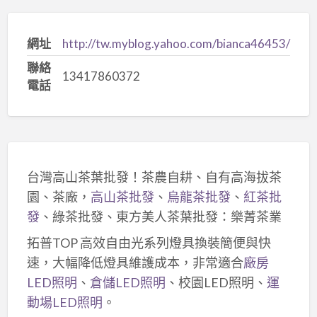
網址
http://tw.myblog.yahoo.com/bianca46453/
聯絡
13417860372
電話
台灣高山茶葉批發！茶農自耕、自有高海拔茶
園、茶廠，
高山茶批發
、
烏龍茶批發
、
紅茶批
發
、綠茶批發、東方美人茶葉批發：樂菁茶業
拓普TOP 高效自由光系列燈具換裝簡便與快
速，大幅降低燈具維護成本，非常適合
廠房
LED照明
、
倉儲LED照明
、校園LED照明、
運
動場LED照明
。