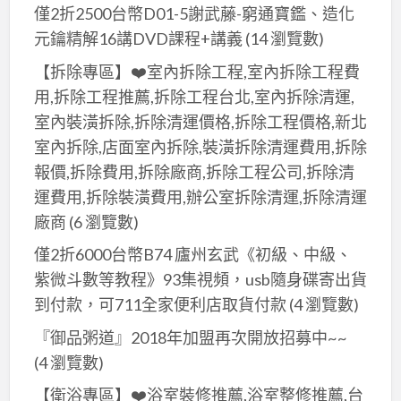
僅2折2500台幣D01-5謝武藤-窮通寶鑑、造化
元鑰精解16講DVD課程+講義
(14 瀏覽數)
【拆除專區】❤️室內拆除工程,室內拆除工程費
用,拆除工程推薦,拆除工程台北,室內拆除清運,
室內裝潢拆除,拆除清運價格,拆除工程價格,新北
室內拆除,店面室內拆除,裝潢拆除清運費用,拆除
報價,拆除費用,拆除廠商,拆除工程公司,拆除清
運費用,拆除裝潢費用,辦公室拆除清運,拆除清運
廠商
(6 瀏覽數)
僅2折6000台幣B74 廬州玄武《初級、中級、
紫微斗數等教程》93集視頻，usb隨身碟寄出貨
到付款，可711全家便利店取貨付款
(4 瀏覽數)
『御品粥道』2018年加盟再次開放招募中~~
(4 瀏覽數)
【衛浴專區】❤️浴室裝修推薦,浴室整修推薦,台