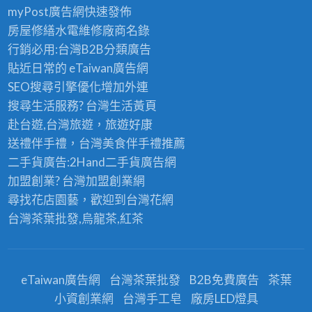
myPost廣告網
快速發佈
房屋修繕
水電維修廠商名錄
行銷必用:台灣B2B
分類廣告
貼近日常的
eTaiwan廣告網
SEO搜尋引擎優化
增加外連
搜尋生活服務? 台灣
生活黃頁
赴台遊,台灣旅遊
，旅遊好康
送禮伴手禮，台灣美食
伴手禮
推薦
二手貨廣告:2Hand
二手貨
廣告網
加盟創業? 台灣
加盟創業
網
尋找花店園藝，歡迎到
台灣花網
台灣茶葉批發
,烏龍茶,紅茶
eTaiwan廣告網
台灣茶葉批發
B2B免費廣告
茶葉
小資創業網
台灣手工皂
廠房LED燈具