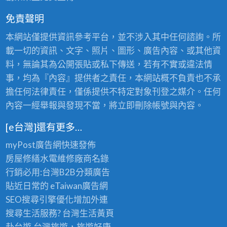
免責聲明
本網站僅提供資訊參考平台，並不涉入其中任何諮詢。所
載一切的資訊、文字、照片、圖形、廣告內容、或其他資
料，無論其為公開張貼或私下傳送，若有不實或違法情
事，均為『內容』提供者之責任，本網站概不負責也不承
擔任何法律責任，僅係提供不特定對象刊登之媒介。任何
內容一經舉報與發現不當，將立即刪除帳號與內容。
[e台灣]還有更多…
myPost廣告網
快速發佈
房屋修繕
水電維修廠商名錄
行銷必用:台灣B2B
分類廣告
貼近日常的
eTaiwan廣告網
SEO搜尋引擎優化
增加外連
搜尋生活服務? 台灣
生活黃頁
赴台遊,台灣旅遊
，旅遊好康