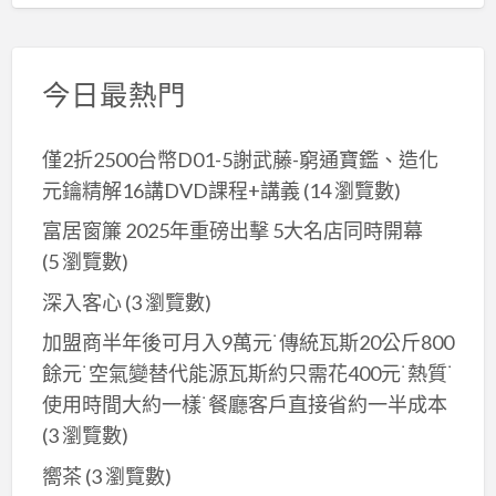
今日最熱門
僅2折2500台幣D01-5謝武藤-窮通寶鑑、造化
元鑰精解16講DVD課程+講義
(14 瀏覽數)
富居窗簾 2025年重磅出擊 5大名店同時開幕
(5 瀏覽數)
深入客心
(3 瀏覽數)
加盟商半年後可月入9萬元˙傳統瓦斯20公斤800
餘元˙空氣變替代能源瓦斯約只需花400元˙熱質˙
使用時間大約一樣˙餐廳客戶直接省約一半成本
(3 瀏覽數)
嚮茶
(3 瀏覽數)