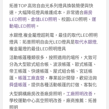
拓普TOP 高效自由光系列燈具換裝簡便與快
速，大幅降低燈具維護成本，非常適合
廠房
LED照明
、
倉儲LED照明
、校園LED照明、
運
動場LED照明
。
水銀燈,複金屬燈超耗電，最佳的取代LED照明
燈具：拓普照明自由光LED燈具是
取代水銀燈
,
複金屬燈的最佳LED照明燈具
活動帳篷種類很多，按照適用的場所，大致可
分為大型歐式組合帳、波浪帳篷、歐式帳篷、
帝王帳篷、快速帳篷、屋式組合帳、宮廷帳
篷。
帳篷工廠直營
，專業設計開發，歡迎洽詢
舜盛帳篷
，提供各種活動帳篷的訂做、客製化
大型鋼構廠房改善廠房照明，
工廠照明改善
，
學校運動中心高空照明改善，廠商推薦：拓普
照明