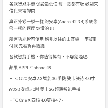
各款智能手機 保證最低價 每一款都有喔 歡迎來
信貨來電詢問
真正外觀一模一樣 跑安卓(Android2.3.4)系統像
飛一樣的速度 你懂的 !!!
所有功能皆可使用 絕非以往的山寨機 一率貨到
付款 先看貨再給錢
各款智能手機，你值得擁有，不容錯過喔~
蘋果 APPLE iphone 4S
HTC G20 安卓2.3 智能3G手機 雙卡雙待 4.0寸
i9220 安卓5.0吋 雙卡3G超薄智能手機
HTC One X 四核 4.0雙核4.7寸