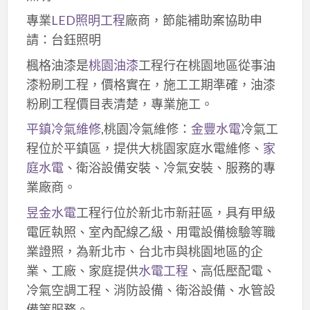
專業
LED照明工程
廠商，節能補助案協助申
請：台鈺照明
楓格油漆是
桃園油漆
工程行在桃園地區從事油
漆粉刷工程，價格實在，施工工期準確，油漆
粉刷工程價目表清楚，專業施工。
平鎮冷氣維修
,桃園冷氣維修：
金豐水電
冷氣工
程位於平鎮區，提供大桃園家庭水電維修、
家
庭水電
、衛浴設備安裝、冷氣安裝、服務的專
業廠商。
昱金水電
工程行位於新北市新莊區，具有甲級
電匠執照、室內配線乙級、用電設備檢驗等職
業證照，為新北市、台北市與桃園地區的企
業、工廠、家庭提供
水電工程
、高低壓配電、
冷氣空調工程、消防設備、衛浴設備、水管設
備等服務。