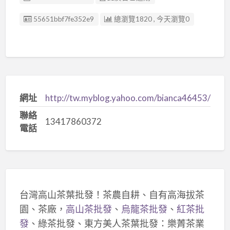
廣告编號
55651bbf7fe352e9
總瀏覽1820 , 今天瀏覽0
網址
http://tw.myblog.yahoo.com/bianca46453/
聯絡
13417860372
電話
台灣高山茶葉批發！茶農自耕、自有高海拔茶
園、茶廠，
高山茶批發
、
烏龍茶批發
、
紅茶批
發
、綠茶批發、東方美人茶葉批發：樂菁茶業