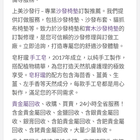
上美沙發行 – 專業
沙發椅墊
訂製推薦。我們提
供訂做服務，包括沙發椅墊、沙發布套、貓抓
布椅墊等。致力於沙發椅墊和
實木沙發椅墊
的
訂製修理，是您可信賴的沙發修理與訂做工
廠。立即洽詢，打造專屬您的舒適沙發體驗。
皂籽瓏
手工皂
，2017年成立，以純手工製作，
搭配植物精華，為您打造天然肌膚護理的極致
享受。
皂籽瓏
的配方包含海茴香、薑黃、生
薑、左手香等天然成分，每款手工皂都是用心
製作，滿足您的不同需求。
貴金屬回收
、收購、買賣，24小時全省服務！
含金貴金屬回收、金鹽回收、含銀貴金屬回
收、銀膏回收、含鉑貴金屬回收、含鈀貴金屬
回收、含銠貴金屬回收，大量少量皆收。